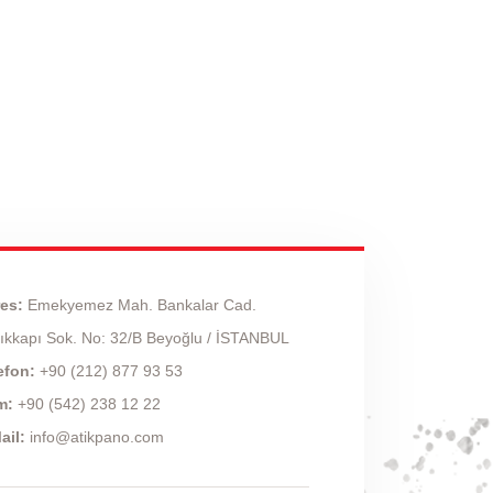
res:
Emekyemez Mah. Bankalar Cad.
ıkkapı Sok. No: 32/B Beyoğlu / İSTANBUL
efon:
+90 (212) 877 93 53
m:
+90 (542) 238 12 22
ail:
info@atikpano.com