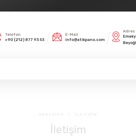
Adres
Telefon
E-Mail
Emekye
+90 (212) 877 93 53
info@atikpano.com
Beyoğ
ANASAYFA
/
İLETIŞIM
İletişim