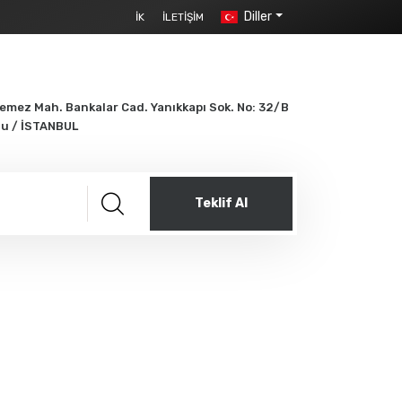
Diller
İK
İLETIŞIM
mez Mah. Bankalar Cad. Yanıkkapı Sok. No: 32/B
lu / İSTANBUL
Teklif Al